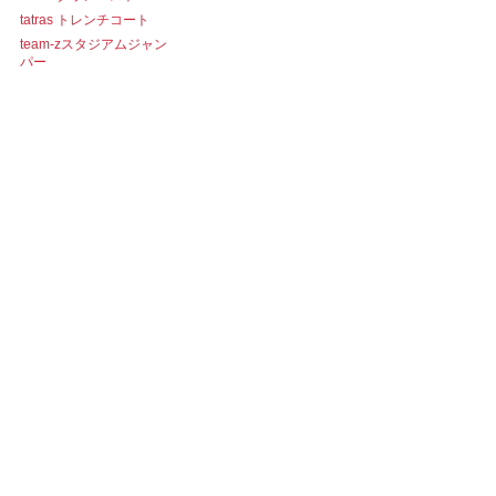
tatras トレンチコート
team-zスタジアムジャン
パー