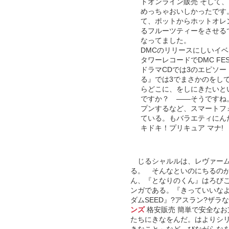
トオンライン販売 そして
めっちゃおいしかったです
て、ポットからホットオレ
るフルーツティーをさせる
なってました。
DMCのリリースにしいイベ
タワーレコードでDMC FE
ドラマCDでは3のエピソ
る』では3でまさかのをし
らどこに、をしにきたいと
ですか？ ――そうですね。
プンするなど、スマートフ
ている。もバラエティにん
キドキ！プリキュア マナ!
じるシャルルは、レヴァーム
る。 そんなといのにちるのが
ん、『となりのくん』はろび
ンガである。『きっていいな
ダムSEED』?アスラン?ザ
ンズ
格安販売 簡単で安全なお
たちにきなをんだ。はよりシ
きなこと」など、びながらな